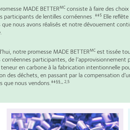
promesse MADE BETTER
consiste à faire des choix
MC
s participants de lentilles cornéennes .
Elle reflète
‡‡5
 que nous avons réalisés et notre dévouement continu
.
d’hui, notre promesse MADE BETTER
est tissée tou
MC
es cornéennes participantes, de l’approvisionnement
e teneur en carbone à la fabrication intentionnelle po
on des déchets, en passant par la compensation d’un
ts que nous vendons.
‡‡§§¸¸ 2,5