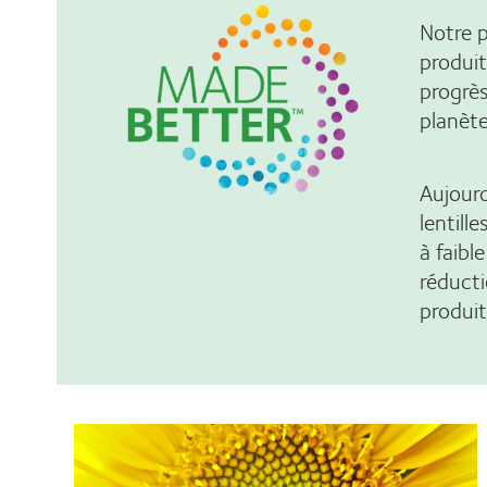
Notre 
produit
progrès
planète
Aujour
lentill
à faibl
réducti
produi