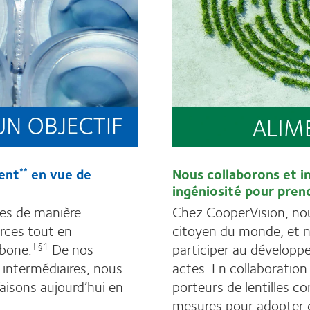
ent
en vue de
Nous collaborons et i
**
ingéniosité pour prend
es de manière
Chez CooperVision, no
urces tout en
citoyen du monde, et 
bone.
De nos
participer au développ
†§1
s intermédiaires, nous
actes. En collaboration 
isons aujourd’hui en
porteurs de lentilles 
mesures pour adopter d