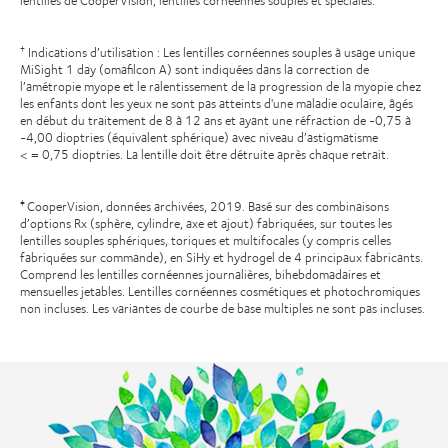
Indications d’utilisation : Les lentilles cornéennes souples à usage unique
†
MiSight 1 day (omafilcon A) sont indiquées dans la correction de
l’amétropie myope et le ralentissement de la progression de la myopie chez
les enfants dont les yeux ne sont pas atteints d'une maladie oculaire, âgés
en début du traitement de 8 à 12 ans et ayant une réfraction de -0,75 à
-4,00 dioptries (équivalent sphérique) avec niveau d’astigmatisme
< = 0,75 dioptries. La lentille doit être détruite après chaque retrait.
CooperVision, données archivées, 2019. Basé sur des combinaisons
‡
d’options Rx (sphère, cylindre, axe et ajout) fabriquées, sur toutes les
lentilles souples sphériques, toriques et multifocales (y compris celles
fabriquées sur commande), en SiHy et hydrogel de 4 principaux fabricants.
Comprend les lentilles cornéennes journalières, bihebdomadaires et
mensuelles jetables. Lentilles cornéennes cosmétiques et photochromiques
non incluses. Les variantes de courbe de base multiples ne sont pas incluses.