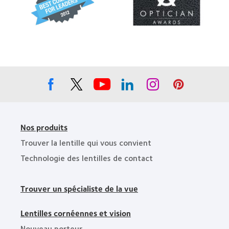
«
«
Area
Best
Contact
»,
Companies
Lens
2012
for
Product
et
Leaders
of
2011
»,
the
2012
Year
et
»
2010
Nos produits
Trouver la lentille qui vous convient
Technologie des lentilles de contact
Trouver un spécialiste de la vue
Lentilles cornéennes et vision
Nouveau porteur