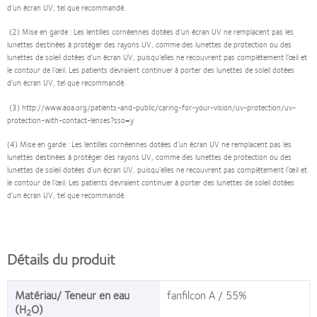
d’un écran UV, tel que recommandé.
(2) Mise en garde : Les lentilles cornéennes dotées d’un écran UV ne remplacent pas les
lunettes destinées à protéger des rayons UV, comme des lunettes de protection ou des
lunettes de soleil dotées d’un écran UV, puisqu’elles ne recouvrent pas complètement l’œil et
le contour de l’œil. Les patients devraient continuer à porter des lunettes de soleil dotées
d’un écran UV, tel que recommandé.
(3) http://www.aoa.org/patients-and-public/caring-for-your-vision/uv-protection/uv-
protection-with-contact-lenses?sso=y
(4) Mise en garde : Les lentilles cornéennes dotées d’un écran UV ne remplacent pas les
lunettes destinées à protéger des rayons UV, comme des lunettes de protection ou des
lunettes de soleil dotées d’un écran UV, puisqu’elles ne recouvrent pas complètement l’œil et
le contour de l’œil. Les patients devraient continuer à porter des lunettes de soleil dotées
d’un écran UV, tel que recommandé.
Détails du produit
Matériau/ Teneur en eau
fanfilcon A / 55%
(H
O)
2