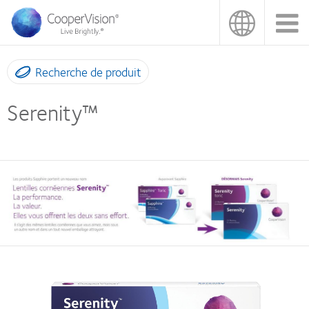
Aller
au
contenu
principal
Recherche de produit
Serenity™