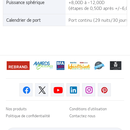
Puissance sphérique
+8,00D à -12,00D
(étapes de 0,50D après +/-6,0
Calendrier de port
Port continu (29 nuits/30 jours)
Learn
Learn
Learn
Learn
Learn
Learn
more
more
more
more
more
more
about
about
about
about
about
about
«
Prix
«
«
«
«
REBRAND
d’excellence
Best
Healthiest
Best
Contact
100®
décerné
Factory
Employers
Companies
Lens
Global
par
Awards
in
for
Product
Award
l’ODMA,
»,
the
Leaders
of
Nos produits
Conditions d’utilisation
»,
2011
2011
Bay
»,
the
Politique de confidentialité
Contactez nous
2012
Area
2012
Year
»,
et
»
2012
2010