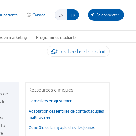
ur patients
Canada
Se connecter
EN
FR
s en marketing
Programmes étudiants
Recherche de produit
Ressources cliniques
es de
Conseillers en ajustement
 le
Adaptation des lentilles de contact souples
es
multifocales
015,
Contrôle de la myopie chez les jeunes.
re