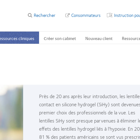
Rechercher
Consommateurs
Instruction po
essources cliniques
Créer son cabinet
Nouveau client
Ressource
Près de 20 ans après leur introduction, les lentill
contact en silicone hydrogel (SiHy) sont devenues
premier choix des professionnels de la vue. Les
lentilles SiHy sont presque parvenues à éliminer l
effets des lentilles hydrogel liés à l'hypoxie. En 2
81 % des patients américains se sont vus prescri