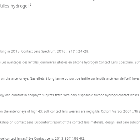
2
tilles hydrogel.
scribing in 2015. Contact Lens Spectrum. 2016 ; 31(1):24-29.
 (Les avantages des lentilles journalières jetables en silicone hydrogel) Contact Lens Spectrum. 2
 the anterior eye. (Les effets à long terme du port de lentille sur le pôle antérieur de l'œil) Inv
and comfort in neophyte subjects fitted with daily disposable silicone hydrogel contact lenses
n the anterior eye of high-Dk soft contact lens wearers are negligible. Optom Vis Sci. 2001;78
kshop on Contact Lens Discomfort: report of the contact lens materials, design, and care subco
drogel contact lenses? Eye Contact Lens. 2013;39(1):86-92.