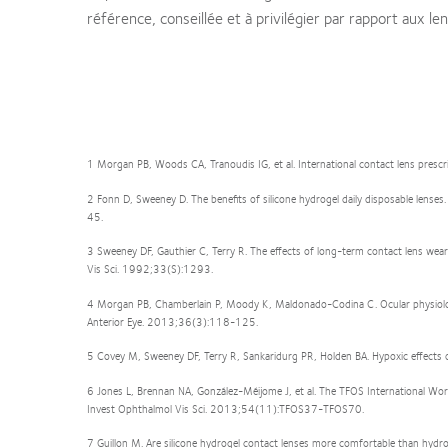
référence, conseillée et à privilégier par rapport aux len
1 Morgan PB, Woods CA, Tranoudis IG, et al. International contact lens pre
2 Fonn D, Sweeney D. The benefits of silicone hydrogel daily disposable lenses.
45.
3 Sweeney DF, Gauthier C, Terry R. The effects of long-term contact lens wear on
Vis Sci. 1992;33(S):1293.
4 Morgan PB, Chamberlain P, Moody K, Maldonado-Codina C. Ocular physiology 
Anterior Eye. 2013;36(3):118-125.
5 Covey M, Sweeney DF, Terry R, Sankaridurg PR, Holden BA. Hypoxic effects o
6 Jones L, Brennan NA, González-Méijome J, et al. The TFOS International Wor
Invest Ophthalmol Vis Sci. 2013;54(11):TFOS37-TFOS70.
7 Guillon M. Are silicone hydrogel contact lenses more comfortable than hy