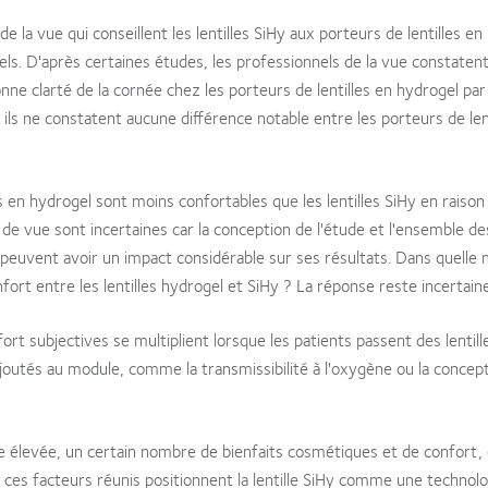
de la vue qui conseillent les lentilles SiHy aux porteurs de lentilles e
els. D'après certaines études, les professionnels de la vue constaten
nne clarté de la cornée chez les porteurs de lentilles en hydrogel par
, ils ne constatent aucune différence notable entre les porteurs de len
en hydrogel sont moins confortables que les lentilles SiHy en raison
de vue sont incertaines car la conception de l'étude et l'ensemble de
e peuvent avoir un impact considérable sur ses résultats. Dans quelle
fort entre les lentilles hydrogel et SiHy ? La réponse reste incertaine
rt subjectives se multiplient lorsque les patients passent des lentill
joutés au module, comme la transmissibilité à l'oxygène ou la concep
ène élevée, un certain nombre de bienfaits cosmétiques et de confort,
ces facteurs réunis positionnent la lentille SiHy comme une technolo