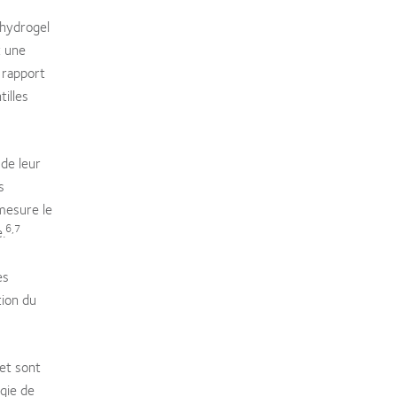
n hydrogel
t une
 rapport
tilles
 de leur
s
 mesure le
6,7
.
es
tion du
 et sont
gie de