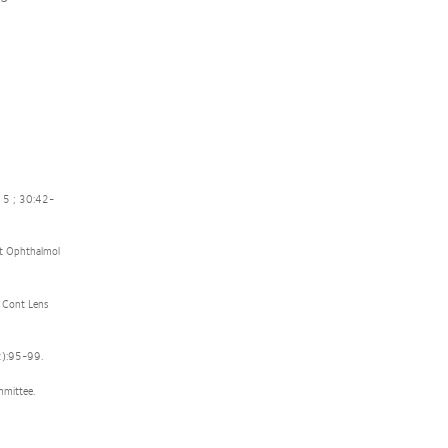
015 ; 30:42-
est Ophthalmol
. Cont Lens
(2):95-99.
mmittee.