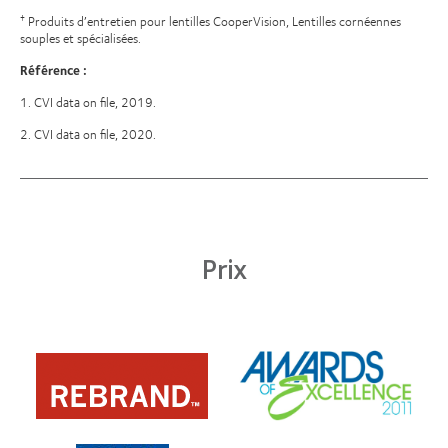
Produits d’entretien pour lentilles CooperVision, Lentilles cornéennes
†
souples et spécialisées.
Référence :
1. CVI data on file, 2019.
2. CVI data on file, 2020.
Prix
Learn
Learn
more
more
about
about
Prix
«
d’excellence
REBRAND
décerné