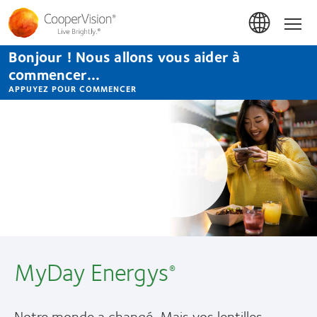
Aller
au
Accue
contenu
principal
Bonjour ! Nous allons vous aider à
commencer...
APPUYEZ POUR COMMENCER
CooperVision
Canada
La différence CooperVision