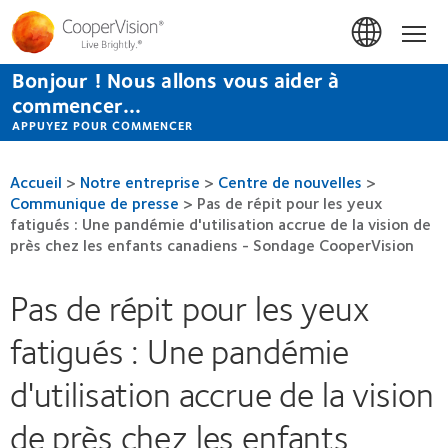
Aller
au
Accue
contenu
principal
Bonjour ! Nous allons vous aider à
commencer...
APPUYEZ POUR COMMENCER
Accueil
>
Notre entreprise
>
Centre de nouvelles
>
Communique de presse
>
Pas de répit pour les yeux
fatigués : Une pandémie d'utilisation accrue de la vision de
près chez les enfants canadiens - Sondage CooperVision
Pas de répit pour les yeux
fatigués : Une pandémie
d'utilisation accrue de la vision
de près chez les enfants