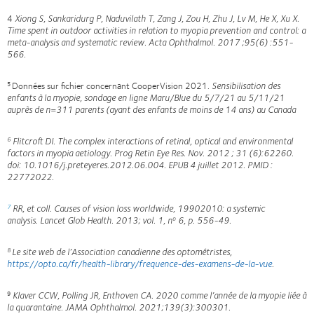
4
Xiong S, Sankaridurg P, Naduvilath T, Zang J, Zou H, Zhu J, Lv M, He X, Xu X.
Time spent in outdoor activities in relation to myopia prevention and control: a
meta-analysis and systematic review.
Acta Ophthalmol. 2017 ;95(6) :551-
566.
Données sur fichier concernant CooperVision 2021.
Sensibilisation des
5
enfants à la myopie, sondage en ligne Maru/Blue du 5/7/21 au 5/11/21
auprès de n=311 parents (ayant des enfants de moins de 14 ans) au Canada
Flitcroft DI. The complex interactions of retinal, optical and environmental
6
factors in myopia aetiology. Prog Retin Eye Res. Nov. 2012 ; 31 (6):62260.
doi: 10.1016/j.preteyeres.2012.06.004. EPUB 4 juillet 2012. PMID :
22772022.
RR, et coll. Causes of vision loss worldwide, 19902010: a systemic
7
analysis.
Lancet Glob Health. 2013; vol. 1, n
6, p. 556-49.
o
Le site web de l’Association canadienne des optométristes,
8
https://opto.ca/fr/health-library/frequence-des-examens-de-la-vue
.
Klaver CCW, Polling JR, Enthoven CA. 2020 comme l’année de la myopie liée à
9
la quarantaine.
JAMA
Ophthalmol. 2021;139(3):300301.