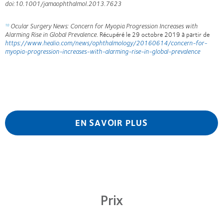
doi:10.1001/jamaophthalmol.2013.7623
Ocular Surgery News: Concern for Myopia Progression Increases with
10
Alarming Rise in Global Prevalence.
Récupéré le 29 octobre 2019 à partir de
https://www.healio.com/news/ophthalmology/20160614/concern-for-
myopia-progression-increases-with-alarming-rise-in-global-prevalence
EN SAVOIR PLUS
Prix