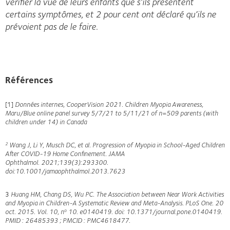
vérifier la vue de leurs enfants que s’ils présentent
certains symptômes, et 2 pour cent ont déclaré qu’ils ne
prévoient pas de le faire.
Références
[1]
Données internes, CooperVision 2021. Children Myopia Awareness,
Maru/Blue online panel survey 5/7/21 to 5/11/21 of n=509 parents (with
children under 14) in Canada
Wang J, Li Y, Musch DC, et al.
Progression of Myopia in School-Aged Children
2
After COVID-19 Home Confinement. JAMA
Ophthalmol. 2021;139(3):293300.
doi:10.1001/jamaophthalmol.2013.7623
3
Huang HM, Chang DS, Wu PC. The Association between Near Work Activities
and Myopia in Children-A Systematic Review and Meta-Analysis. PLoS One. 20
oct. 2015. Vol. 10, n
10. e0140419. doi: 10.1371/journal.pone.0140419.
o
PMID : 26485393 ; PMCID : PMC4618477.