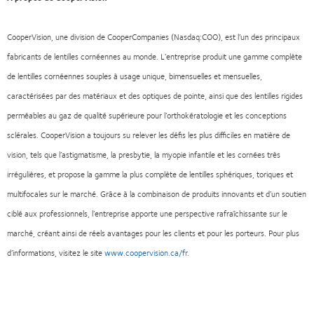
CooperVision, une division de CooperCompanies (Nasdaq:COO), est l’un des principaux
fabricants de lentilles cornéennes au monde. L’entreprise produit une gamme complète
de lentilles cornéennes souples à usage unique, bimensuelles et mensuelles,
caractérisées par des matériaux et des optiques de pointe, ainsi que des lentilles rigides
perméables au gaz de qualité supérieure pour l’orthokératologie et les conceptions
sclérales. CooperVision a toujours su relever les défis les plus difficiles en matière de
vision, tels que l’astigmatisme, la presbytie, la myopie infantile et les cornées très
irrégulières, et propose la gamme la plus complète de lentilles sphériques, toriques et
multifocales sur le marché. Grâce à la combinaison de produits innovants et d’un soutien
ciblé aux professionnels, l’entreprise apporte une perspective rafraîchissante sur le
marché, créant ainsi de réels avantages pour les clients et pour les porteurs. Pour plus
d’informations, visitez le site
www.coopervision.ca/fr
.