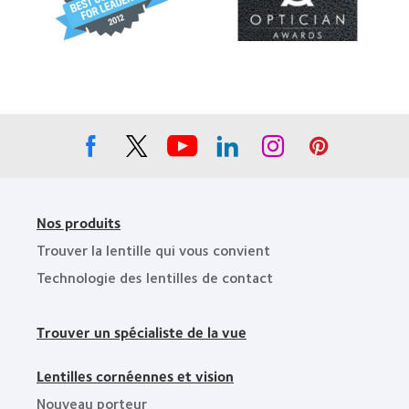
«
«
Area
Best
Contact
»,
Companies
Lens
2012
for
Product
et
Leaders
of
2011
»,
the
2012
Year
et
»
2010
Nos produits
Trouver la lentille qui vous convient
Technologie des lentilles de contact
Trouver un spécialiste de la vue
Lentilles cornéennes et vision
Nouveau porteur