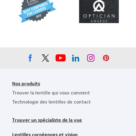
more
more
the
2011
about
about
Bay
«
«
Area
Best
Contact
»,
Companies
Lens
2012
for
Product
et
Leaders
of
2011
»,
the
2012
Year
et
»
2010
Nos produits
Trouver la lentille qui vous convient
Technologie des lentilles de contact
Trouver un spécialiste de la vue
Lentilles cornéennes et vision