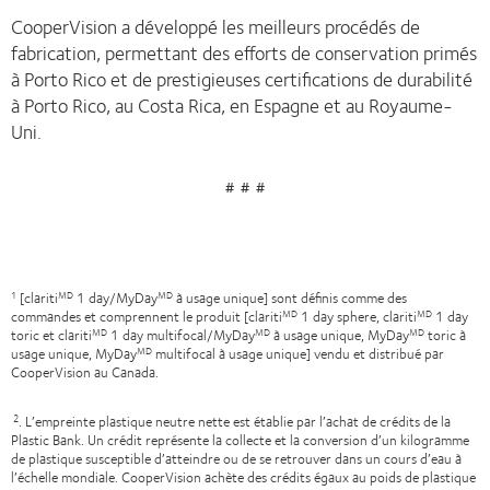
CooperVision a développé les meilleurs procédés de
fabrication, permettant des efforts de conservation primés
à Porto Rico et de prestigieuses certifications de durabilité
à Porto Rico, au Costa Rica, en Espagne et au Royaume-
Uni.
# # #
[clariti
1 day/MyDay
à usage unique] sont définis comme des
1
MD
MD
commandes et comprennent le produit [clariti
1 day sphere, clariti
1 day
MD
MD
toric et clariti
1 day multifocal/MyDay
à usage unique, MyDay
toric à
MD
MD
MD
usage unique, MyDay
multifocal à usage unique] vendu et distribué par
MD
CooperVision au Canada.
. L’empreinte plastique neutre nette est établie par l’achat de crédits de la
2
Plastic Bank. Un crédit représente la collecte et la conversion d’un kilogramme
de plastique susceptible d’atteindre ou de se retrouver dans un cours d’eau à
l’échelle mondiale. CooperVision achète des crédits égaux au poids de plastique