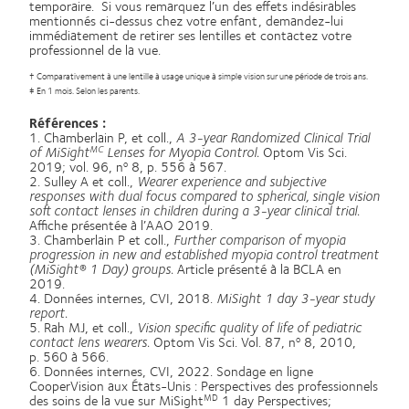
temporaire. Si vous remarquez l’un des effets indésirables
mentionnés ci-dessus chez votre enfant, demandez-lui
immédiatement de retirer ses lentilles et contactez votre
professionnel de la vue.
† Comparativement à une lentille à usage unique à simple vision sur une période de trois ans.
‡ En 1 mois. Selon les parents.
Références :
1. Chamberlain P, et coll.,
A 3-year Randomized Clinical Trial
of MiSight
Lenses for Myopia Control.
Optom Vis Sci.
MC
2019; vol. 96, n
8, p. 556 à 567.
o
2. Sulley A et coll.,
Wearer experience and subjective
responses with dual focus compared to spherical, single vision
soft contact lenses in children during a 3-year clinical trial.
Affiche présentée à l’AAO 2019.
3. Chamberlain P et coll.,
Further comparison of myopia
progression in new and established myopia control treatment
(MiSight® 1 Day) groups.
Article présenté à la BCLA en
2019.
4. Données internes, CVI, 2018.
MiSight 1 day 3-year study
report.
5. Rah MJ, et coll.,
Vision specific quality of life of pediatric
contact lens wearers.
Optom Vis Sci. Vol. 87, n
8, 2010,
o
p. 560 à 566.
6. Données internes, CVI, 2022. Sondage en ligne
CooperVision aux États-Unis : Perspectives des professionnels
des soins de la vue sur MiSight
1 day Perspectives;
MD