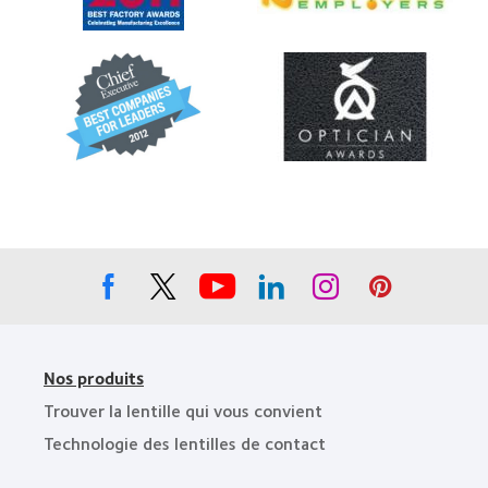
«
2012
Best
Healthiest
Factory
Employers
Awards
Learn
Learn
in
»,
more
more
the
2011
about
about
Bay
«
«
Area
Best
Contact
»,
Companies
Lens
2012
for
Product
et
Leaders
of
2011
»,
the
2012
Year
et
»
2010
Nos produits
Trouver la lentille qui vous convient
Technologie des lentilles de contact