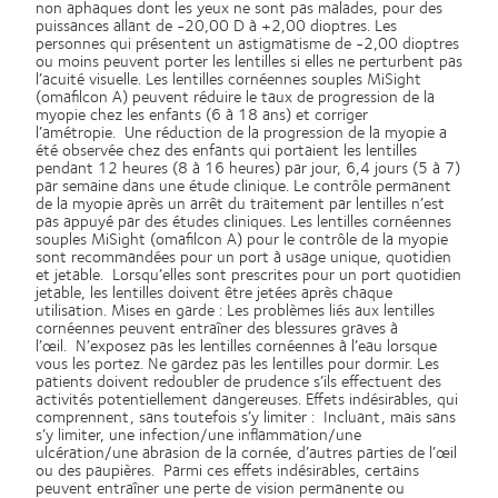
non aphaques dont les yeux ne sont pas malades, pour des
puissances allant de -20,00 D à +2,00 dioptres. Les
personnes qui présentent un astigmatisme de -2,00 dioptres
ou moins peuvent porter les lentilles si elles ne perturbent pas
l’acuité visuelle. Les lentilles cornéennes souples MiSight
(omafilcon A) peuvent réduire le taux de progression de la
myopie chez les enfants (6 à 18 ans) et corriger
l’amétropie. Une réduction de la progression de la myopie a
été observée chez des enfants qui portaient les lentilles
pendant 12 heures (8 à 16 heures) par jour, 6,4 jours (5 à 7)
par semaine dans une étude clinique. Le contrôle permanent
de la myopie après un arrêt du traitement par lentilles n’est
pas appuyé par des études cliniques. Les lentilles cornéennes
souples MiSight (omafilcon A) pour le contrôle de la myopie
sont recommandées pour un port à usage unique, quotidien
et jetable. Lorsqu’elles sont prescrites pour un port quotidien
jetable, les lentilles doivent être jetées après chaque
utilisation. Mises en garde : Les problèmes liés aux lentilles
cornéennes peuvent entraîner des blessures graves à
l’œil. N’exposez pas les lentilles cornéennes à l’eau lorsque
vous les portez. Ne gardez pas les lentilles pour dormir. Les
patients doivent redoubler de prudence s’ils effectuent des
activités potentiellement dangereuses. Effets indésirables, qui
comprennent, sans toutefois s’y limiter : Incluant, mais sans
s’y limiter, une infection/une inflammation/une
ulcération/une abrasion de la cornée, d’autres parties de l’œil
ou des paupières. Parmi ces effets indésirables, certains
peuvent entraîner une perte de vision permanente ou