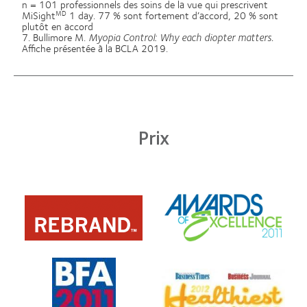
n = 101 professionnels des soins de la vue qui prescrivent
MiSight
1 day. 77 % sont fortement d’accord, 20 % sont
MD
plutôt en accord
7. Bullimore M.
Myopia Control:
Why each diopter matters.
Affiche présentée à la BCLA 2019.
Prix
Learn
Learn
more
more
about
about
Prix
«
d’excellence
REBRAND
décerné
100®
Learn
par
Learn
Global
more
l’ODMA,
more
Award
about
2011
about
»,
«