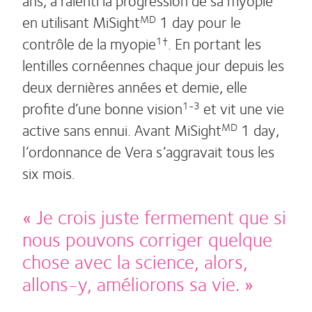
ans, a ralenti la progression de sa myopie
en utilisant MiSight
1 day pour le
MD
contrôle de la myopie
. En portant les
1†
lentilles cornéennes chaque jour depuis les
deux dernières années et demie, elle
profite d’une bonne vision
et vit une vie
1-3
active sans ennui. Avant MiSight
1 day,
MD
l’ordonnance de Vera s’aggravait tous les
six mois.
« Je crois juste fermement que si
nous pouvons corriger quelque
chose avec la science, alors,
allons-y, améliorons sa vie. »