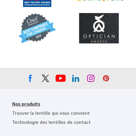
«
2012
Best
Healthiest
Factory
Employers
Awards
Learn
Learn
in
»,
more
more
the
2011
about
about
Bay
«
«
Area
Best
Contact
»,
Companies
Lens
2012
for
Product
et
Leaders
of
2011
»,
the
2012
Year
et
»
2010
Nos produits
Trouver la lentille qui vous convient
Technologie des lentilles de contact