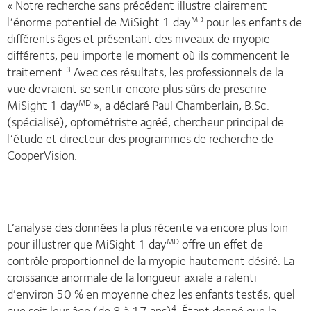
« Notre recherche sans précédent illustre clairement
l’énorme potentiel de MiSight 1 day
pour les enfants de
MD
différents âges et présentant des niveaux de myopie
différents, peu importe le moment où ils commencent le
traitement.
Avec ces résultats, les professionnels de la
3
vue devraient se sentir encore plus sûrs de prescrire
MiSight 1 day
», a déclaré Paul Chamberlain, B.Sc.
MD
(spécialisé), optométriste agréé, chercheur principal de
l’étude et directeur des programmes de recherche de
CooperVision.
L’analyse des données la plus récente va encore plus loin
pour illustrer que MiSight 1 day
offre un effet de
MD
contrôle proportionnel de la myopie hautement désiré. La
croissance anormale de la longueur axiale a ralenti
d’environ 50 % en moyenne chez les enfants testés, quel
que soit leur âge (de 8 à 17 ans)
. Étant donné que la
4