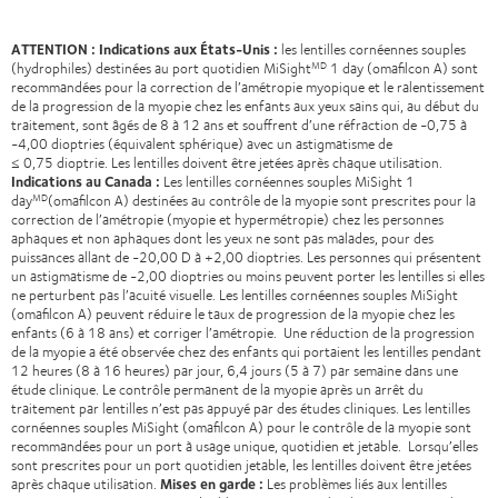
ATTENTION :
Indications aux États-Unis :
les lentilles cornéennes souples
(hydrophiles) destinées au port quotidien MiSight
1 day (omafilcon A) sont
MD
recommandées pour la correction de l’amétropie myopique et le ralentissement
de la progression de la myopie chez les enfants aux yeux sains qui, au début du
traitement, sont âgés de 8 à 12 ans et souffrent d’une réfraction de -0,75 à
-4,00 dioptries (équivalent sphérique) avec un astigmatisme de
≤ 0,75 dioptrie. Les lentilles doivent être jetées après chaque utilisation.
Indications au Canada :
Les lentilles cornéennes souples MiSight 1
day
(omafilcon A) destinées au contrôle de la myopie sont prescrites pour la
MD
correction de l’amétropie (myopie et hypermétropie) chez les personnes
aphaques et non aphaques dont les yeux ne sont pas malades, pour des
puissances allant de -20,00 D à +2,00 dioptries. Les personnes qui présentent
un astigmatisme de -2,00 dioptries ou moins peuvent porter les lentilles si elles
ne perturbent pas l’acuité visuelle. Les lentilles cornéennes souples MiSight
(omafilcon A) peuvent réduire le taux de progression de la myopie chez les
enfants (6 à 18 ans) et corriger l’amétropie. Une réduction de la progression
de la myopie a été observée chez des enfants qui portaient les lentilles pendant
12 heures (8 à 16 heures) par jour, 6,4 jours (5 à 7) par semaine dans une
étude clinique. Le contrôle permanent de la myopie après un arrêt du
traitement par lentilles n’est pas appuyé par des études cliniques. Les lentilles
cornéennes souples MiSight (omafilcon A) pour le contrôle de la myopie sont
recommandées pour un port à usage unique, quotidien et jetable. Lorsqu’elles
sont prescrites pour un port quotidien jetable, les lentilles doivent être jetées
après chaque utilisation.
Mises en garde :
Les problèmes liés aux lentilles